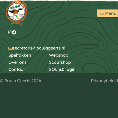
Direct naar content
Terug naar de startpagina
Menu
Terug naar de startpagina
Instagram
Facebook
secretaris@paulageerts.nl
Speltakken
Webshop
Over ons
Scoutshop
Contact
SOL 3.0 login
© Paula Geerts 2026
Privacybeleid