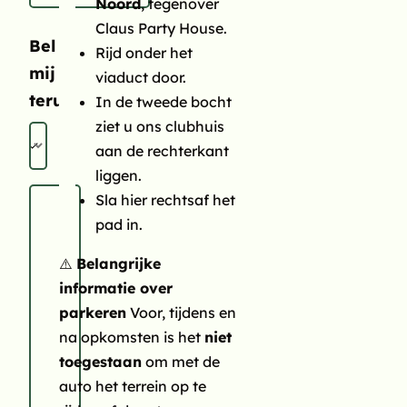
Noord
, tegenover
Claus Party House.
Bel
Rijd onder het
mij
viaduct door.
terug
In de tweede bocht
ziet u ons clubhuis
aan de rechterkant
liggen.
Sla hier rechtsaf het
Bericht
pad in.
⚠️
Belangrijke
informatie over
parkeren
Voor, tijdens en
na opkomsten is het
niet
toegestaan
om met de
auto het terrein op te