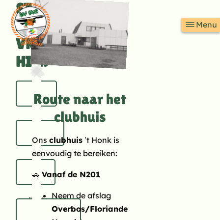
STEL
TACT
Direct naar content
JE
Menu
Terug naar de startpagina
VRAGEN
HIER
Voornaam
Route naar het
clubhuis
Achternaam
Ons
clubhuis
’t Honk is
eenvoudig te bereiken:
E-
🚗
Vanaf de N201
Neem de afslag
mailadres
Overbos/Floriande
Telefoonnummer