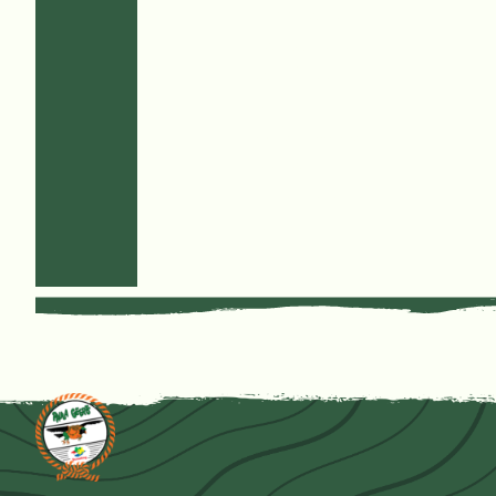
denk dat ik voor alle
stagiaires kan spreken
als ik zeg dat dit een
enorm uniek
stageproject is geweest,
waar we veel van
hebben kunnen leren en
met trots op terug
kunnen kijken.”
Terug naar de startpagina