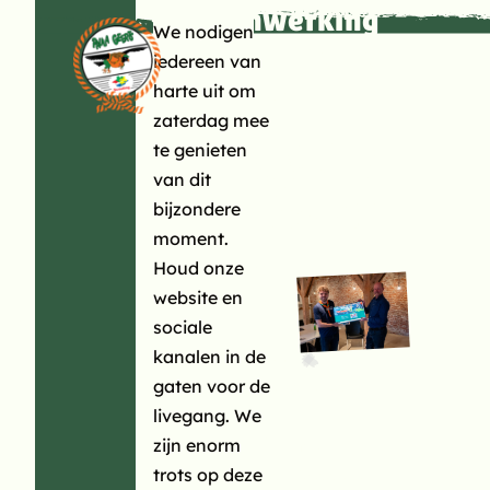
Samenwerking
Direct naar content
EEN
We nodigen
Scouting Paula
iedereen van
Terug naar de startpagina
Geerts en
harte uit om
zaterdag mee
Draad
NIEUWE
te genieten
resulteert in
van dit
uniek project!
bijzondere
moment.
SITE!
Houd onze
Met trots mogen we
website en
aankondigen dat het
sociale
langverwachte
kanalen in de
sponsorproject
gaten voor de
aankomende zaterdag
livegang. We
live gaat! In
zijn enorm
samenwerking met
trots op deze
internetbureau Draad en