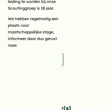
leiding te worden bij onze
E-mailadres
(Vereist)
Scoutinggroep is 18 jaar.
We hebben regelmatig een
Geslacht
plaats voor
Man
maatschappelijke stage,
Vrouw
informeer daar dus gerust
Anders
naar.
Geboortedatum kind
MM
slash
Speltak
DD
(Vereist)
slash
JJJJ
Contactgegevens
ouder(s)/verzorger(s)