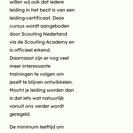
willen wij ook dat iedere
leiding in het bezit is van een
leiding-certificaat. Deze
Postcode
(Vereist)
cursus wordt aangeboden
door Scouting Nederland
via de Scouting Academy en
Woonplaats
(Vereist)
is officieel erkend.
Daarnaast zijn er nog veel
meer interessante
Land
trainingen te volgen om
jezelf te blijven ontwikkelen.
Mocht je leiding worden dan
Telefoon
is dat iets wat natuurlijk
vanuit ons verder wordt
geregeld.
Mobiel
De minimum leeftijd om