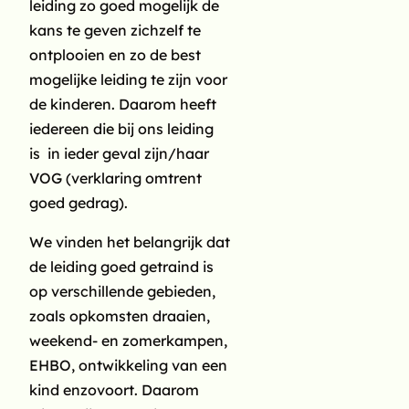
leiding zo goed mogelijk de
ouder(s)/verzorger(s)
kans te geven zichzelf te
invullen.
ontplooien en zo de best
mogelijke leiding te zijn voor
de kinderen. Daarom heeft
Voorletters
(Vereist)
iedereen die bij ons leiding
is in ieder geval zijn/haar
VOG (verklaring omtrent
Voornaam
(Vereist)
goed gedrag).
We vinden het belangrijk dat
Tussenvoegsel
de leiding goed getraind is
op verschillende gebieden,
zoals opkomsten draaien,
Achternaam
(Vereist)
weekend- en zomerkampen,
EHBO, ontwikkeling van een
kind enzovoort. Daarom
Adres
(Vereist)