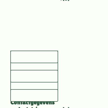
1
Vul hieronder de
contactgegevens in van
je ouder(s)/verzorger(s).
Naam
Voornaam
Telefoon
Achternaam
E-mailadres
E-mailadres
Contactgegevens