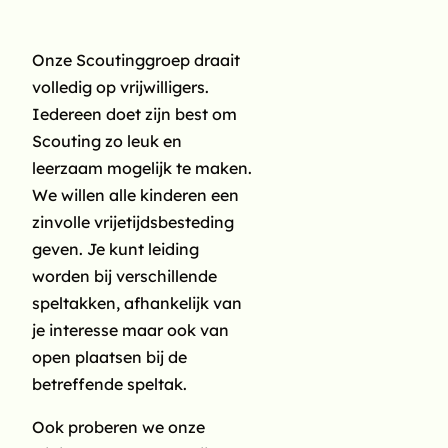
te spreken met de leiding
van de betreffende speltak
Onze Scoutinggroep draait
en niet zomaar langs te
volledig op vrijwilligers.
komen tijdens een opkomst.
Iedereen doet zijn best om
Soms zijn we er niet en dat
Scouting zo leuk en
zou dan alleen maar een
leerzaam mogelijk te maken.
teleurstelling zijn.
We willen alle kinderen een
Jouw gegevens
zinvolle vrijetijdsbesteding
geven. Je kunt leiding
Vul hieronder jouw
worden bij verschillende
persoonlijke gegevens
speltakken, afhankelijk van
in. Met deze gegevens
je interesse maar ook van
schrijven we je in als lid
open plaatsen bij de
van Scouting. Verderop
betreffende speltak.
kun je eventueel
aanvullende
Ook proberen we onze
contactgegevens van je