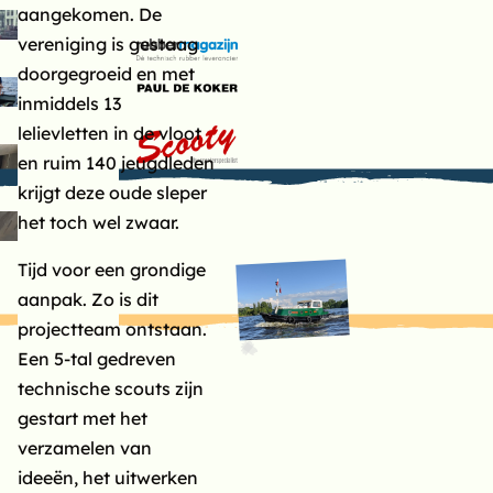
uimte voor
aangekomen. De
 lightbox
ersonenvervoer
vereniging is gestaag
edieningsgemakBasis
doorgegroeid en met
oor tochten en
 lightbox
inmiddels 13
ampen
lelievletten in de vloot
en ruim 140 jeugdleden
 lightbox
krijgt deze oude sleper
het toch wel zwaar.
 lightbox
Tijd voor een grondige
aanpak. Zo is dit
projectteam ontstaan.
Een 5-tal gedreven
technische scouts zijn
gestart met het
verzamelen van
ideeën, het uitwerken