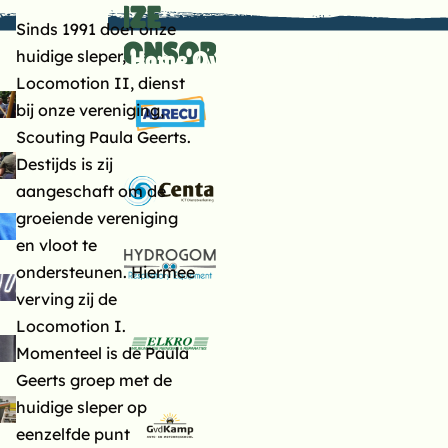
ONZE
engte: 8,90 m
Sinds 1991 doet onze
reedte: 3,10 m
SPONSOREN
huidige sleper, de
Home
Over ons
Speltakken
 lightbox
iepgang: 0,85 m
Submenu:
Locomotion II, dienst
oorvaarthoogte: 2,30
bij onze vereniging,
 lightbox
m
Scouting Paula Geerts.
tahoogte stuurhut: 2
Destijds is zij
 lightbox
m
aangeschaft om de
iek
groeiende vereniging
 lightbox
en vloot te
5 pk BetaMarine
ondersteunen. Hiermee
ieselmotor
 lightbox
verving zij de
0 kW elektromotor
Locomotion I.
ydraulische besturing
Momenteel is de Paula
 lightbox
Geerts groep met de
 en Comfort
huidige sleper op
 lightbox
uimte voor materiaal
eenzelfde punt